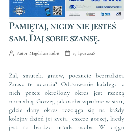
Kategorie
Pamiętaj, nigdy nie jesteś
sam. Daj sobie szansę.
Autor:
Magdalena Rubiś
15 lipca 2026
Autor
Data
wpisu
wpisu
Żal, smutek, gniew, poczucie beznadziei.
Znasz te uczucia? Odczuwanie każdego z
nich przez określony okres jest rzeczą
normalną. Gorzej, jak osoba wpadnie w stan,
gdzie dany okres rozciąga się na każdy
kolejny dzień jej życia. Jeszcze gorzej, kiedy
jest to bardzo młoda osoba. W ciągu