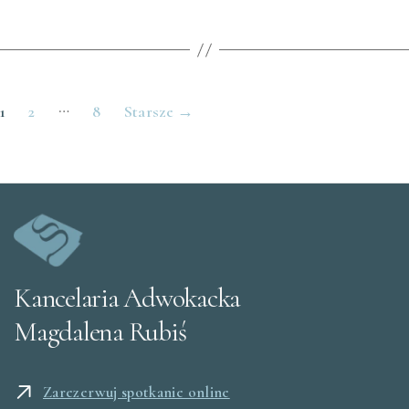
Stronicowanie
…
1
2
8
Starsze
→
wpisów
Kancelaria Adwokacka
Magdalena Rubiś
Zarezerwuj spotkanie online