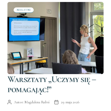
NIELETNI
Kategorie
Warsztaty „Uczymy się –
pomagając!”
Autor:
Magdalena Rubiś
29 maja 2026
Autor
Data
wpisu
wpisu