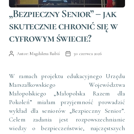
Kategorie
„Bezpieczny Senior” – jak
skutecznie chronić się w
cyfrowym świecie?
Autor:
Magdalena Rubiś
30 czerwca 2026
Autor
Data
wpisu
wpisu
W ramach projektu edukacyjnego Urzędu
Marszałkowskiego Województwa
Małopolskiego „Małopolska Razem dla
Pokoleń” miałam przyjemność prowadzić
wykład dla seniorów „Bezpieczny Senior”.
Celem zadania jest rozpowszechnianie
wiedzy o bezpieczeństwie, najczęstszych