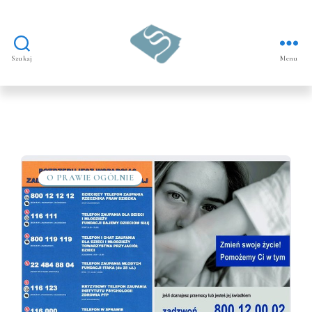
Szukaj
Menu
Prawo
dla
nieletnich
O PRAWIE OGÓLNIE