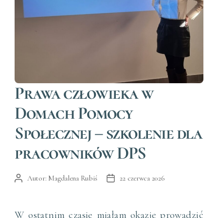
Kategorie
Prawa człowieka w
Domach Pomocy
Społecznej – szkolenie dla
pracowników DPS
Autor:
Magdalena Rubiś
22 czerwca 2026
Autor
Data
wpisu
wpisu
W ostatnim czasie miałam okazję prowadzić