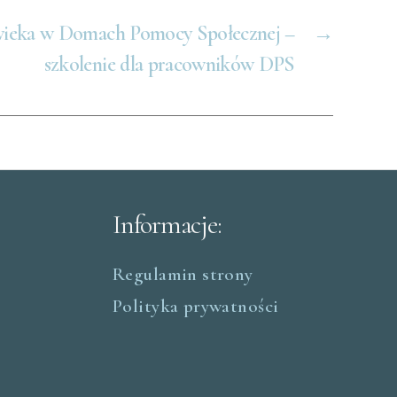
wieka w Domach Pomocy Społecznej –
→
szkolenie dla pracowników DPS
Informacje:
Regulamin strony
Polityka prywatności