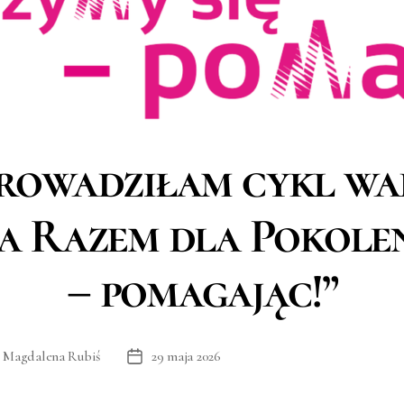
rowadziłam cykl w
 Razem dla Pokoleń
– pomagając!”
:
Magdalena Rubiś
29 maja 2026
Data
wpisu