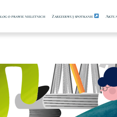
log o prawie nieletnich
Zarezerwuj spotkanie
Aktua