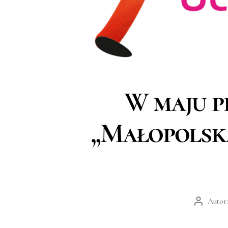
Kategorie
W maju p
„Małopolska
Autor
Autor
wpisu