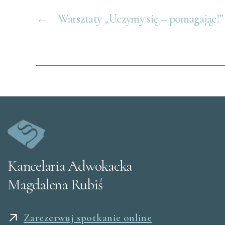
←
Warsztaty „Uczymy się – pomagając!”
Kancelaria Adwokacka
Magdalena Rubiś
Zarezerwuj spotkanie online