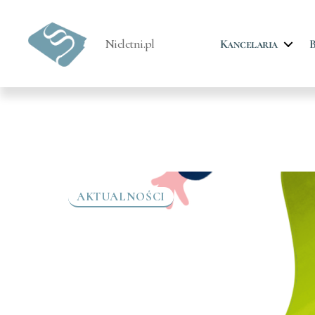
Nieletni.pl
Kancelaria
B
Prawo
dla
nieletnich
AKTUALNOŚCI