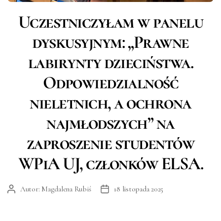
Kategorie
Uczestniczyłam w panelu
dyskusyjnym: „Prawne
labirynty dzieciństwa.
Odpowiedzialność
nieletnich, a ochrona
najmłodszych” na
zaproszenie studentów
WPiA UJ, członków ELSA.
Autor:
Magdalena Rubiś
18 listopada 2025
Autor
Data
wpisu
wpisu