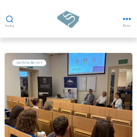
Szukaj
Menu
Prawo
dla
nieletnich
AKTUALNOŚCI