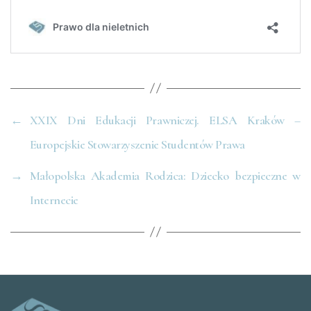
←
XXIX Dni Edukacji Prawniczej. ELSA Kraków –
Europejskie Stowarzyszenie Studentów Prawa
→
Małopolska Akademia Rodzica: Dziecko bezpieczne w
Internecie