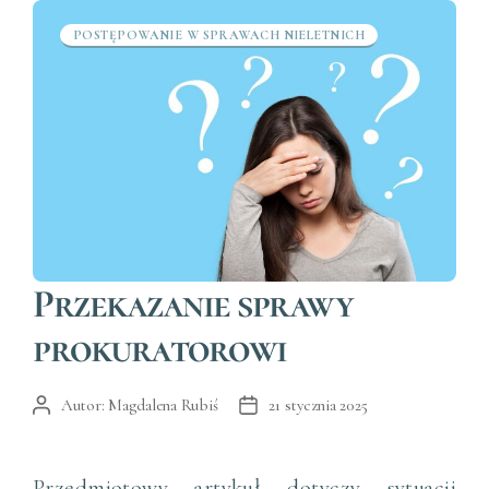
POSTĘPOWANIE W SPRAWACH NIELETNICH
Kategorie
Przekazanie sprawy
prokuratorowi
Autor:
Magdalena Rubiś
21 stycznia 2025
Autor
Data
wpisu
wpisu
Przedmiotowy artykuł dotyczy sytuacji