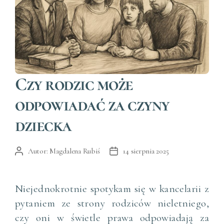
Kategorie
Czy rodzic może
odpowiadać za czyny
dziecka
Autor:
Magdalena Rubiś
14 sierpnia 2025
Autor
Data
wpisu
wpisu
Niejednokrotnie spotykam się w kancelarii z
pytaniem ze strony rodziców nieletniego,
czy oni w świetle prawa odpowiadają za