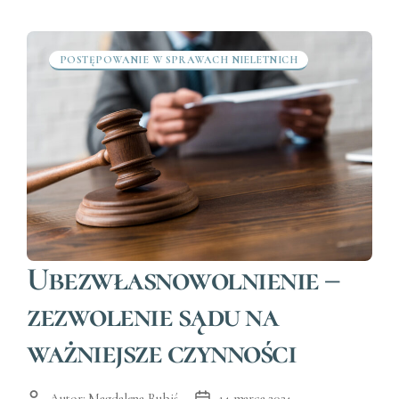
POSTĘPOWANIE W SPRAWACH NIELETNICH
Kategorie
Ubezwłasnowolnienie –
zezwolenie sądu na
ważniejsze czynności
Autor:
Magdalena Rubiś
14 marca 2024