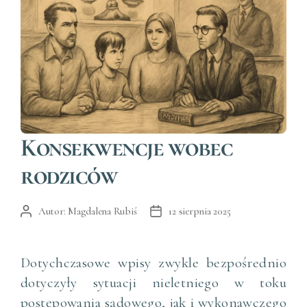
Kategorie
Konsekwencje wobec
rodziców
Autor:
Magdalena Rubiś
12 sierpnia 2025
Autor
Data
wpisu
wpisu
Dotychczasowe wpisy zwykle bezpośrednio
dotyczyły sytuacji nieletniego w toku
postępowania sądowego, jak i wykonawczego