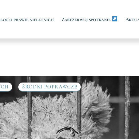
log o prawie nieletnich
Zarezerwuj spotkanie
Aktua
ICH
ŚRODKI POPRAWCZE