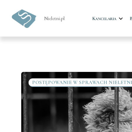
Nieletni.pl
Kancelaria
B
Prawo
dla
nieletnich
POSTĘPOWANIE W SPRAWACH NIELETN