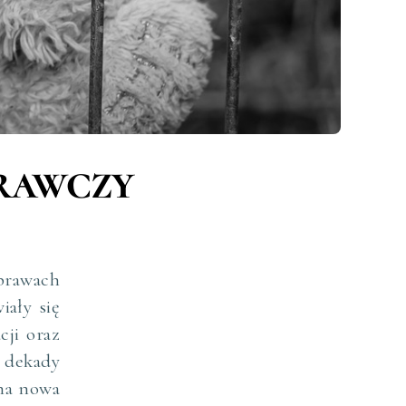
rawczy
sprawach
iały się
cji oraz
 dekady
ona nowa