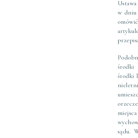
Ustawa 
w dniu 
omówić
artykul
przepis
Podobn
środki
środki 
nielet
umiesz
orzecz
miejsc
wychow
sądu. 