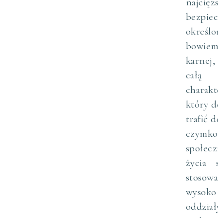
najci
bezpie
określo
bowiem
karnej,
całą p
charakt
który d
trafić 
czymk
społec
życia 
stosow
wysok
oddział