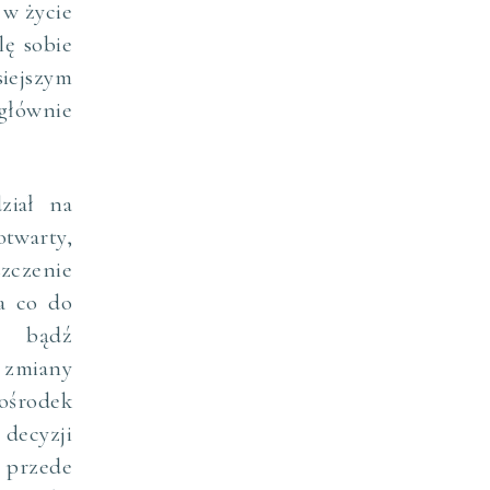
 w życie
lę sobie
iejszym
 głównie
ział na
twarty,
szczenie
a co do
m, bądź
 zmiany
ośrodek
decyzji
 przede