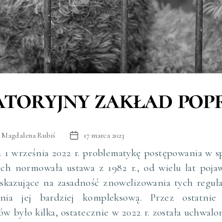
atoryjny zakład pop
:
Magdalena Rubiś
17 marca 2023
Data
wpisu
 1 września 2022 r. problematykę postępowania w 
ich normowała ustawa z 1982 r., od wielu lat pojaw
skazujące na zasadność znowelizowania tych regula
enia jej bardziej kompleksową. Przez ostatnie
ów było kilka, ostatecznie w 2022 r. została uchwal