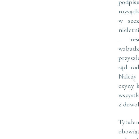
podpisu
rozsąd
w szcz
nieletn
– reso
wzbudz
przyszł
sąd rod
Należy
czyny k
wszystk
z dowol
Tytułe
obowiąz