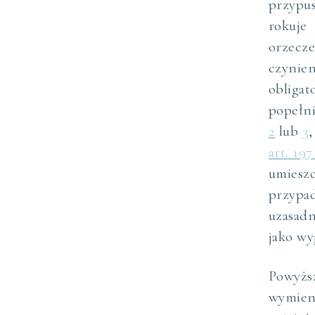
przypu
rokuje 
orzecze
czynie
obliga
popełni
2
lub
3
art. 197
umiesz
przypa
uzasad
jako wy
Powyżs
wymien