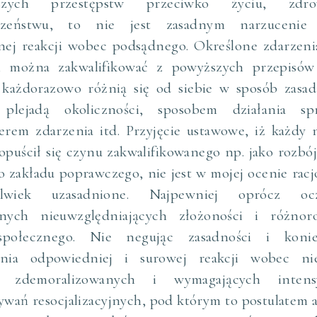
ęższych przestępstw przeciwko życiu, zdr
czeństwu, to nie jest zasadnym narzucenie
nej reakcji wobec podsądnego. Określone zdarzeni
 można zakwalifikować z powyższych przepisów
 każdorazowo różnią się od siebie w sposób zasa
lejadą okoliczności, sposobem działania sp
erem zdarzenia itd. Przyjęcie ustawowe, iż każdy n
opuścił się czynu zakwalifikowanego np. jako rozbó
do zakładu poprawczego, nie jest w mojej ocenie racj
olwiek uzasadnione. Najpewniej oprócz ocz
znych nieuwzględniających złożoności i różnor
społecznego. Nie negując zasadności i konie
ania odpowiedniej i surowej reakcji wobec nie
o zdemoralizowanych i wymagających intens
ywań resocjalizacyjnych, pod którym to postulatem a