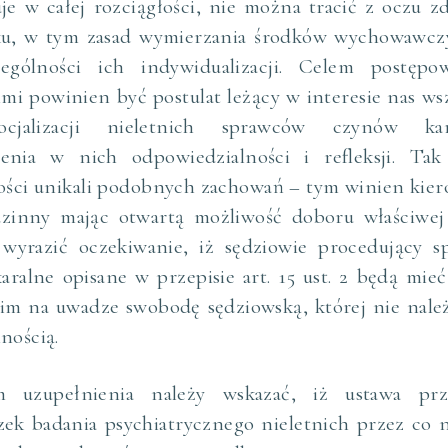
je w całej rozciągłości, nie można tracić z oczu 
ku, w tym zasad wymierzania środków wychowawczy
ególności ich indywidualizacji. Celem postępo
imi powinien być postulat leżący w interesie nas ws
cjalizacji nieletnich sprawców czynów kar
enia w nich odpowiedzialności i refleksji. Ta
ości unikali podobnych zachowań – tym winien kier
zinny mając otwartą możliwość doboru właściwej 
 wyrazić oczekiwanie, iż sędziowie procedujący s
aralne opisane w przepisie art. 15 ust. 2 będą mie
im na uwadze swobodę sędziowską, której nie nale
nością.
m uzupełnienia należy wskazać, iż ustawa prz
ek badania psychiatrycznego nieletnich przez co 