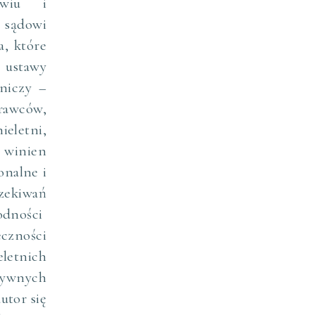
owiu i
 sądowi
a, które
 ustawy
dniczy –
rawców,
ieletni,
j winien
onalne i
ekiwań
odności
czności
letnich
ywnych
utor się