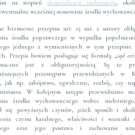
tkim na stopień
demoralizacji nieletniego
, okol
ewentualne wcześniej stosowane środki wychowawcz
ne brzmienie przepisu art. 15 ust. 2 ustawy obli
enia środka poprawczego w wypadku popełnieni
niego jednego z wymienionych w tym przepisie
ch. Przepis bowiem posługuje się formułą „
sąd orz
naczne jest z obligatoryjnością. Są to pr
ażniejszych przestępstw przewidzianych w K
, jak np. zabójstwo, zgwałcenie, rozbój, czy na
onariusza. W kolejnym ustępie przewidziano mo
enia środka wychowawczego wobec nieletniego
ił się powyższych czynów, jeżeli sposób i okoli
ienia czynu karalnego, właściwości i warunki o
niego oraz jego postawa i zachowanie uzas