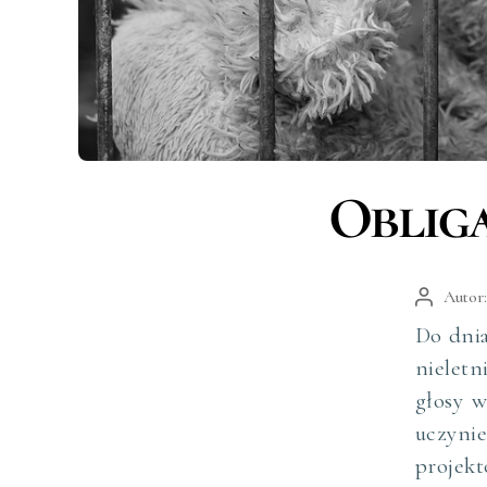
Kategorie
Oblig
Autor
Autor
wpisu
Do dnia
nieletn
głosy w
uczyni
projekt