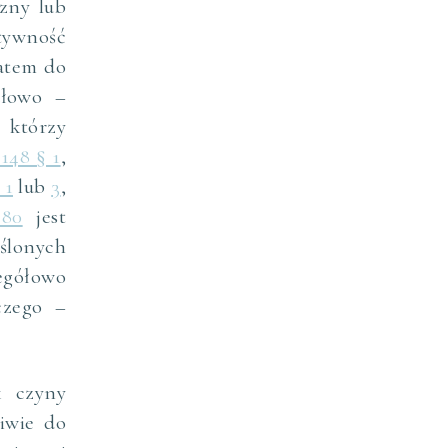
zny lub
atywność
zatem do
dłowo –
 którzy
 148 § 1
,
 1
lub
3
,
280
jest
ślonych
egółowo
czego –
k czyny
iwie do