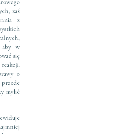
zdrowego
ch, zaś
wania z
zystkich
alnych,
k aby w
ować się
reakcji.
prawy o
ć przede
ży mylić
ewiduje
najmniej