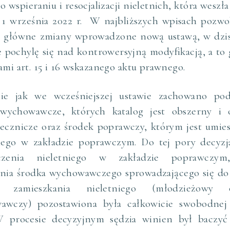
o wspieraniu i resocjalizacji nieletnich, która weszła
1 września 2022 r. W najbliższych wpisach pozwo
 główne zmiany wprowadzone nową ustawą, w dzis
e pochylę się nad kontrowersyjną modyfikacją, a to
ami art. 15 i 16 wskazanego aktu prawnego.
ie jak we wcześniejszej ustawie zachowano pod
 wychowawcze, których katalog jest obszerny i o
lecznicze oraz środek poprawczy, którym jest umie
niego w zakładzie poprawczym. Do tej pory decyzj
czenia nieletniego w zakładzie poprawczy
enia środka wychowawczego sprowadzającego się do
a zamieszkania nieletniego (młodzieżowy 
awczy) pozostawiona była całkowicie swobodnej 
W procesie decyzyjnym sędzia winien był baczyć