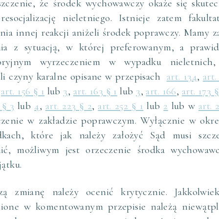
szczenie, że środek wychowawczy okaże się skutec
resocjalizację nieletniego. Istnieje zatem fakult
nia innej reakcji aniżeli środek poprawczy. Mamy 
nia z sytuacją, w której preferowanym, a prawi
toryjnym wyrzeczeniem w wypadku nieletnich,
li czyny karalne opisane w przepisach
art. 134
,
art.
,
art. 156 § 1
lub
3
,
art. 163 § 1
lub
3
,
art. 166
,
art. 173 §
 § 3
lub
4
,
art. 223 § 2
,
art. 252 § 1
lub
2
lub w
art. 
czenie w zakładzie poprawczym. Wyłącznie w okre
dkach, które jak należy założyć Sąd musi szcz
nić, możliwym jest orzeczenie środka wychowaw
jątku.
zą zmianę należy ocenić krytycznie. Jakkolwie
ione w komentowanym przepisie należą niewątpl