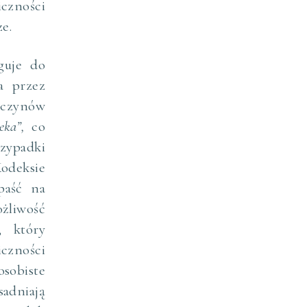
iczności
e.
guje do
a przez
 czynów
eka”,
co
zypadki
odeksie
paść na
żliwość
, który
czności
sobiste
adniają