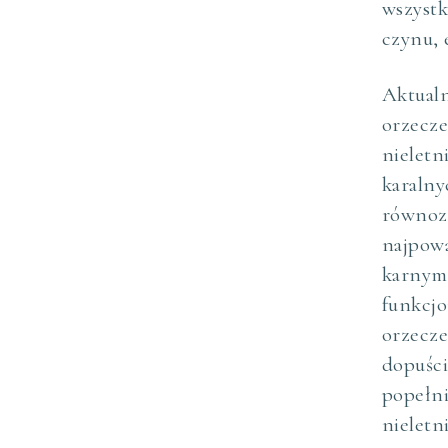
wszys
czynu, 
Aktual
orzecz
nielet
karalny
równoz
najpow
karnym
funkcj
orzecz
dopuśc
popełn
nielet